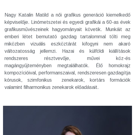
Nagy Katalin Matild a női grafikus generáció kiemelkedő
képviselője. Linómetszetei és egyedi grafikái a 60-as évek
grafikusművészeinek hagyományait követik. Munkáit az
emberi létet bemutató gazdag tartalommal tölti meg
miközben vizuális eszköztárát kifogyni nem akaró
változatosság jellemzi. Hazai és külföldi kiállítások
rendszeres résztvevője, művei köz-és
magángyűjteményben megtalálhatók. Élő homokrajz
kompozícióival, performanszaival, rendszeresen gazdagítja
kórusok, szimfonikus zenekarok, kortárs formációk
valamint filharmonikus zenekarok előadásait.