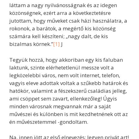
láttam a nagy nyilvánosságnak és az idegen
közönségnek, ezért arra a következtetésre
jutottam, hogy műveket csak házi használatra, a
rokonok, a barátok, a megértő kis közönség
számára kell készíteni; „nagy dalt, de kis
bizalmas körnek.”
[1]
J
Tegyük hozzá, hogy akkoriban egy kis faluban
laktunk, szinte elérhetetlenül messze volt a
legközelebbi város, nem volt internet, telefon,
vagyis eleve adottak voltak a szűkebb határok és
hatókör, valamint a fészekszerű családias jelleg,
ami csöppet sem zavart, ellenkezőleg! Úgyis
minden városnak megvannak már a saját
művészei és különben is mit kezdhetnének ott az
én művészetemmel -gondoltam.
Na, innen jött az első elnevezés: legyen privát art!