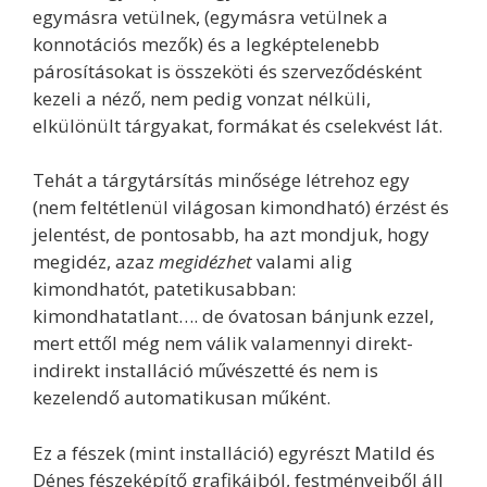
egymásra vetülnek, (egymásra vetülnek a
konnotációs mezők) és a legképtelenebb
párosításokat is összeköti és szerveződésként
kezeli a néző, nem pedig vonzat nélküli,
elkülönült tárgyakat, formákat és cselekvést lát.
Tehát a tárgytársítás minősége létrehoz egy
(nem feltétlenül világosan kimondható) érzést és
jelentést, de pontosabb, ha azt mondjuk, hogy
megidéz, azaz
megidézhet
valami alig
kimondhatót, patetikusabban:
kimondhatatlant…. de óvatosan bánjunk ezzel,
mert ettől még nem válik valamennyi direkt-
indirekt installáció művészetté és nem is
kezelendő automatikusan műként.
Ez a fészek (mint installáció) egyrészt Matild és
Dénes fészeképítő grafikáiból, festményeiből áll