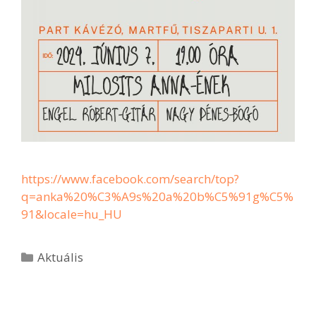
https://www.facebook.com/search/top?
q=anka%20%C3%A9s%20a%20b%C5%91g%C5%
91&locale=hu_HU
Aktuális