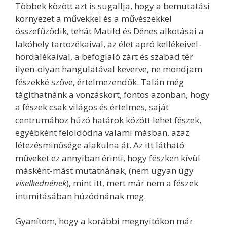
Többek között azt is sugallja, hogy a bemutatási
környezet a művekkel és a művészekkel
összefűződik, tehát Matild és Dénes alkotásai a
lakóhely tartozékaival, az élet apró kellékeivel-
hordalékaival, a befoglaló zárt és szabad tér
ilyen-olyan hangulatával keverve, ne mondjam
fészekké szőve, értelmezendők. Talán még
tágíthatnánk a vonzáskört, fontos azonban, hogy
a fészek csak világos és értelmes, saját
centrumához húzó határok között lehet fészek,
egyébként feloldódna valami másban, azaz
létezésminősége alakulna át. Az itt látható
műveket ez annyiban érinti, hogy fészken kívül
másként-mást mutatnának, (nem ugyan úgy
viselkednének
), mint itt, mert már nem a fészek
intimitásában húzódnának meg.
Gyanítom, hogy a korábbi megnyitókon már