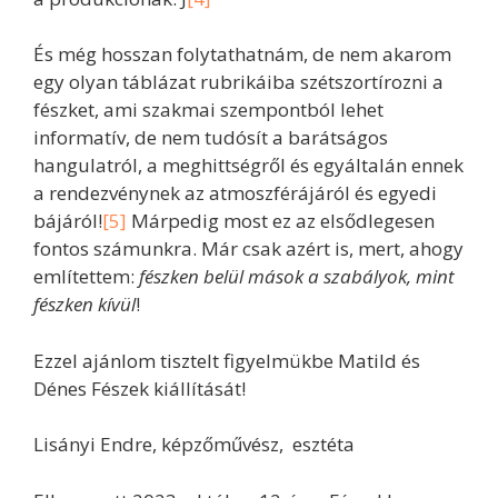
És még hosszan folytathatnám, de nem akarom
egy olyan táblázat rubrikáiba szétszortírozni a
fészket, ami szakmai szempontból lehet
informatív, de nem tudósít a barátságos
hangulatról, a meghittségről és egyáltalán ennek
a rendezvénynek az atmoszférájáról és egyedi
bájáról!
[5]
Márpedig most ez az elsődlegesen
fontos számunkra. Már csak azért is, mert, ahogy
említettem:
fészken belül mások a szabályok, mint
fészken kívül
!
Ezzel ajánlom tisztelt figyelmükbe Matild és
Dénes Fészek kiállítását!
Lisányi Endre, képzőművész, esztéta