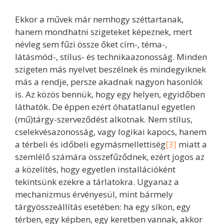
Ekkor a művek már nemhogy széttartanak,
hanem mondhatni szigeteket képeznek, mert
névleg sem fűzi össze őket cím-, téma-,
látásmód-, stílus- és technikaazonosság. Minden
szigeten más nyelvet beszélnek és mindegyiknek
más a rendje, persze akadnak nagyon hasonlók
is. Az közös bennük, hogy egy helyen, egyidőben
láthatók. De éppen ezért óhatatlanul egyetlen
(mű)tárgy-szerveződést alkotnak. Nem stílus,
cselekvésazonosság, vagy logikai kapocs, hanem
a térbeli és időbeli egymásmellettiség
[3]
miatt a
szemlélő számára összefűződnek, ezért jogos az
a közelítés, hogy egyetlen installációként
tekintsünk ezekre a tárlatokra. Ugyanaz a
mechanizmus érvényesül, mint bármely
tárgyösszeállítás esetében: ha egy síkon, egy
térben, egy képben, egy keretben vannak, akkor