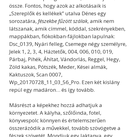
össze. Fontos, hogy azok az alkotásaik is
„Szereplők és kellékek” utalva Dénes egy
sorozatára,
fészekbe fűzött szálak
, amik nem
látszanak, amik címmel, kóddal, szekrényekben,
mappákban, fiókokban-fájlokban lapulnak:
Dsc_0139, Nyári felleg, Csemege négy személyre,
Jelek 1, 2, 3, 4, Háztetők, 004, 006, 010, 019,
Párbaj, Pihék, Áhítat, Vándorlás, Reggel, Hegy,
Zöld kakas, Pótszék, Meder, Kései almák,
Kaktuszok, Scan 0007,
Wp_20170728_11_03_56_Pro. Ezen két kislány
repül egy madáron… és így tovább.
Másrészt a képekhez hozzá adhatjuk a
környezetet. A kályha, szőlőinda, fotel,
könyvespolc könnyen és értelemszerűen
összerázódik a művekkel, tovább szövögetve a
fészek szövetét. Mondjuk egy laktanya, egy