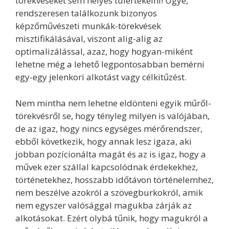
törekvéseket sem helyes túlértékelni! Ugye,
rendszeresen találkozunk bizonyos
képzőművészeti munkák-törekvések
misztifikálásával, viszont alig-alig az
optimalizálással, azaz, hogy hogyan-miként
lehetne még a lehető legpontosabban bemérni
egy-egy jelenkori alkotást vagy célkitűzést.
Nem mintha nem lehetne eldönteni egyik műről-
törekvésről se, hogy tényleg milyen is valójában,
de az igaz, hogy nincs egységes mérőrendszer,
ebből következik, hogy annak lesz igaza, aki
jobban pozícionálta magát és az is igaz, hogy a
művek ezer szállal kapcsolódnak érdekekhez,
történetekhez, hosszabb időtávon történelemhez,
nem beszélve azokról a szövegburkokról, amik
nem egyszer valósággal magukba zárják az
alkotásokat. Ezért olybá tűnik, hogy magukról a