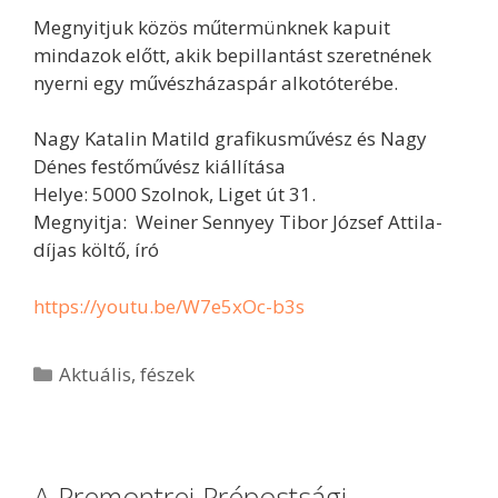
Megnyitjuk közös műtermünknek kapuit
mindazok előtt, akik bepillantást szeretnének
nyerni egy művészházaspár alkotóterébe.
Nagy Katalin Matild grafikusművész és Nagy
Dénes festőművész kiállítása
Helye: 5000 Szolnok, Liget út 31.
Megnyitja: Weiner Sennyey Tibor József Attila-
díjas költő, író
https://youtu.be/W7e5xOc-b3s
Aktuális
,
fészek
A Premontrei Prépostsági