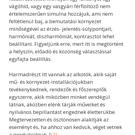
vágóhíd, vagy egy vasgyári férfiöltöző nem
értelemszerűen simulna hozzájuk, ami nem
feltétlenül baj, a bemutatási környezet
minőségével az érzés- jelentés-súlypontjait,
harmóniát, diszharmóniát, kontrasztot lehet
beállítani. Figyeljünk erre, mert itt is megtörtént
a helyszín, előadó és közönség választással
egyfajta beállítás.
Harmadrészt itt vannak az alkotók, akik saját
mű- és környezet-installációjukban
tevékenykednek, rendezők és főszereplők
egyszerre, akik miközben minket vendégül
látnak, aközben elénk tárják műveiket és
nyilvános bepillantást engednek életterükbe.
Megtervezetten és ösztönösen alakítják az
eseményt és, ha ahhoz van kedvük, véget vetnek
a produkciónak. J
[4]