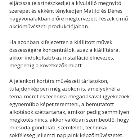
eljátssza (elszínészkedje) a kívülálló megnyitó
szerepét és ekként ténykedjen Matild és Dénes
nagyvonalakban előre megtervezett Fészek című
akcióművészeti produkciójában.
Ha azonban kifejezetten a kiállított művek
összességére koncentrálok, azaz a kiállításra,
akkor indokoltabb az installáció elnevezés,
mégpedig a következők miatt.
A jelenkori kortárs művészeti tárlatokon,
tulajdonképpen még azokon is, amelyeknél a
téma-méret és technika megadásával igyekeznek
egyneműbb képet teremteni, a bemutatott
alkotások széttartanak, amikor pedig semmilyen
megkötés nincs, akkor valóban szembeötlő, hogy
micsoda gondolati, szemléleti, technikai
sokféleség jellemzi napjaink képzőművészetét.