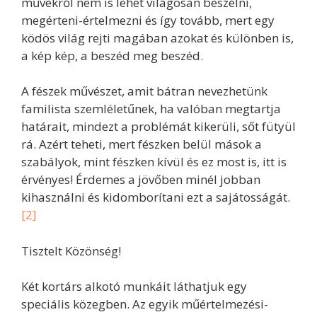
művekről nem is lehet világosan beszélni,
megérteni-értelmezni és így tovább, mert egy
ködös világ rejti magában azokat és különben is,
a kép kép, a beszéd meg beszéd.
A fészek művészet, amit bátran nevezhetünk
familista szemléletűnek, ha valóban megtartja
határait, mindezt a problémát kikerüli, sőt fütyül
rá. Azért teheti, mert fészken belül mások a
szabályok, mint fészken kívül és ez most is, itt is
érvényes! Érdemes a jövőben minél jobban
kihasználni és kidomborítani ezt a sajátosságát.
[2]
Tisztelt Közönség!
Két kortárs alkotó munkáit láthatjuk egy
speciális közegben. Az egyik műértelmezési-