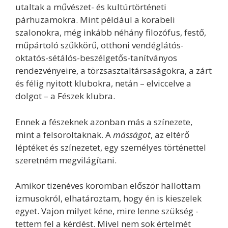
utaltak a művészet- és kultúrtörténeti
párhuzamokra. Mint például a korabeli
szalonokra, még inkább néhány filozófus, festő,
műpártoló szűkkörű, otthoni vendéglátós-
oktatós-sétálós-beszélgetős-tanítványos
rendezvényeire, a törzsasztaltársaságokra, a zárt
és félig nyitott klubokra, netán – elviccelve a
dolgot – a Fészek klubra.
Ennek a fészeknek azonban más a színezete,
mint a felsoroltaknak. A
másságot
, az eltérő
léptéket és színezetet, egy személyes történettel
szeretném megvilágítani.
Amikor tizenéves koromban először hallottam
izmusokról, elhatároztam, hogy én is kieszelek
egyet. Vajon milyet kéne, mire lenne szükség -
tettem fel a kérdést. Mivel nem sok értelmét