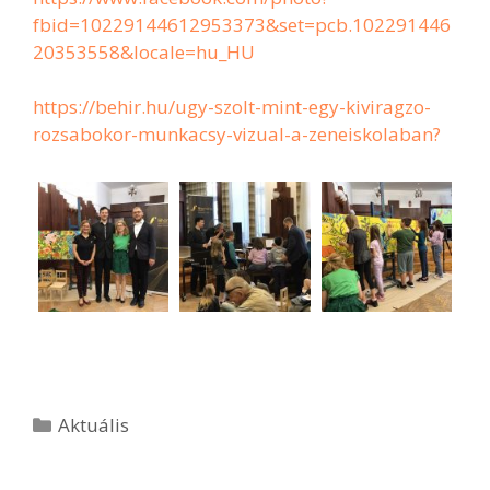
fbid=10229144612953373&set=pcb.102291446
20353558&locale=hu_HU
https://behir.hu/ugy-szolt-mint-egy-kiviragzo-
rozsabokor-munkacsy-vizual-a-zeneiskolaban?
Aktuális