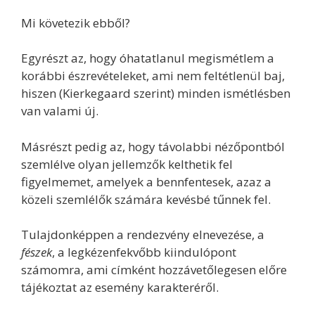
Mi követezik ebből?
Egyrészt az, hogy óhatatlanul megismétlem a
korábbi észrevételeket, ami nem feltétlenül baj,
hiszen (Kierkegaard szerint) minden ismétlésben
van valami új.
Másrészt pedig az, hogy távolabbi nézőpontból
szemlélve olyan jellemzők kelthetik fel
figyelmemet, amelyek a bennfentesek, azaz a
közeli szemlélők számára kevésbé tűnnek fel.
Tulajdonképpen a rendezvény elnevezése, a
fészek
, a legkézenfekvőbb kiindulópont
számomra, ami címként hozzávetőlegesen előre
tájékoztat az esemény karakteréről.