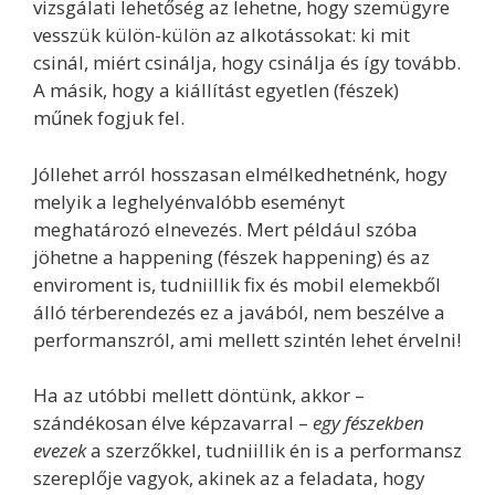
vizsgálati lehetőség az lehetne, hogy szemügyre
vesszük külön-külön az alkotássokat: ki mit
csinál, miért csinálja, hogy csinálja és így tovább.
A másik, hogy a kiállítást egyetlen (fészek)
műnek fogjuk fel.
Jóllehet arról hosszasan elmélkedhetnénk, hogy
melyik a leghelyénvalóbb eseményt
meghatározó elnevezés. Mert például szóba
jöhetne a happening (fészek happening) és az
enviroment is, tudniillik fix és mobil elemekből
álló térberendezés ez a javából, nem beszélve a
performanszról, ami mellett szintén lehet érvelni!
Ha az utóbbi mellett döntünk, akkor –
szándékosan élve képzavarral –
egy fészekben
evezek
a szerzőkkel, tudniillik én is a performansz
szereplője vagyok, akinek az a feladata, hogy