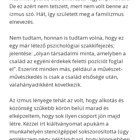
De ez azért nem tetszett, mert nem volt benne az
izmus szó. Hát, így született meg a familizmus
elnevezés.
Nem tudtam, honnan is tudtam volna, hogy ez
egy már létező pszichológiai szakkifejezés;
jelentése: „olyan társadalmi minta, amelyben a
család az egyéni érdekek feletti pozíciót foglal
el”. Eszerint minden más, például a művészet-
művészkedés is csak a család elsősége után,
valahányadikként következik.
Az izmus lényege tehát az volt, hogy alkotás és
közönség szűkebb körön belül marad és
elképzeltem, hogy sok ilyen csoport jön majd
létre. Kézzel írt kiáltványomat apukám a
munkahelyén stencilgéppel sokszorosította (úgy
emlékszem négy példányban), hogy könnyebben