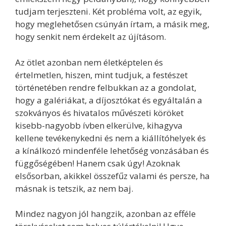
tudjam terjeszteni. Két probléma volt, az egyik,
hogy meglehetősen csúnyán írtam, a másik meg,
hogy senkit nem érdekelt az újításom.
Az ötlet azonban nem életképtelen és
értelmetlen, hiszen, mint tudjuk, a festészet
történetében rendre felbukkan az a gondolat,
hogy a galériákat, a díjosztókat és egyáltalán a
szokványos és hivatalos művészeti köröket
kisebb-nagyobb ívben elkerülve, kihagyva
kellene tevékenykedni és nem a kiállítóhelyek és
a kínálkozó mindenféle lehetőség vonzásában és
függőségében! Hanem csak úgy! Azoknak
elsősorban, akikkel összefűz valami és persze, ha
másnak is tetszik, az nem baj.
Mindez nagyon jól hangzik, azonban az efféle